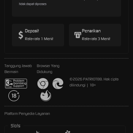
tidak dapat diproses
Deposit
Penarikan
Rata-rata 1 Menit
Rata-rata 3 Menit
Tanggung Jawab
Browser Yang
Bermain
Didukung
©2026 PATRIOT88. Hak cipta
dilindungi | 18+
Platform Penyedia Layanan
Slots