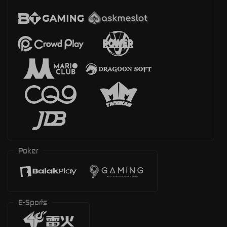
Poker
E-Sports