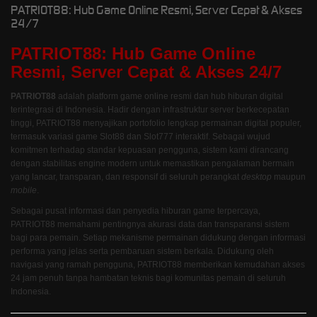
PATRIOT88: Hub Game Online Resmi, Server Cepat & Akses
24/7
PATRIOT88: Hub Game Online
Resmi, Server Cepat & Akses 24/7
PATRIOT88
adalah platform game online resmi dan hub hiburan digital
terintegrasi di Indonesia. Hadir dengan infrastruktur server berkecepatan
tinggi, PATRIOT88 menyajikan portofolio lengkap permainan digital populer,
termasuk variasi game Slot88 dan Slot777 interaktif. Sebagai wujud
komitmen terhadap standar kepuasan pengguna, sistem kami dirancang
dengan stabilitas engine modern untuk memastikan pengalaman bermain
yang lancar, transparan, dan responsif di seluruh perangkat
desktop
maupun
mobile
.
Sebagai pusat informasi dan penyedia hiburan game terpercaya,
PATRIOT88 memahami pentingnya akurasi data dan transparansi sistem
bagi para pemain. Setiap mekanisme permainan didukung dengan informasi
performa yang jelas serta pembaruan sistem berkala. Didukung oleh
navigasi yang ramah pengguna, PATRIOT88 memberikan kemudahan akses
24 jam penuh tanpa hambatan teknis bagi komunitas pemain di seluruh
Indonesia.