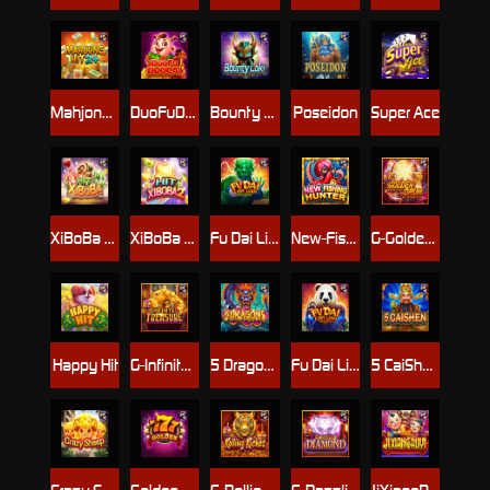
Mahjong Hit 2+
DuoFuDuoCai
Bounty Loki
Poseidon
Super Ace
XiBoBa Hit
XiBoBa Hit2
Fu Dai Lian Lian-Dragon
New-Fishing Hunter
G-GoldenDrum
Happy Hit
G-InfiniteTreasure
5 Dragons(H5)
Fu Dai Lian Lian-Panda
5 CaiShen(H5)