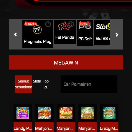
i
i
i
i
i
Facha
Fat Panda
Slot88 x PP
PG Soft
Pragmatic Play
MEGAWIN
Semua
Slots
Top
permainan
20
Candy Paradise 2048
Mahjong Hit +
Mahjong Hit
Mahjong Hit 2
Crazy Mahjong