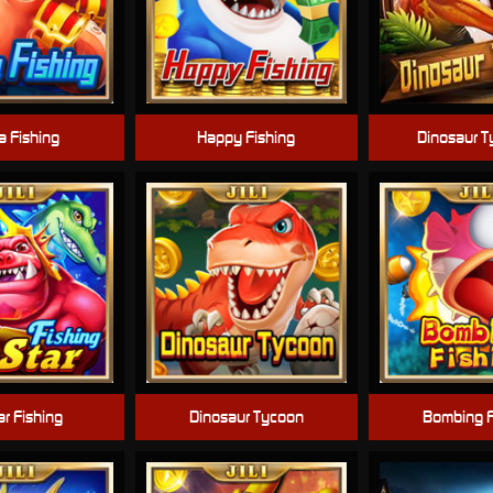
 Fishing
Happy Fishing
Dinosaur T
tar Fishing
Dinosaur Tycoon
Bombing F