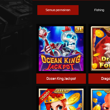
Semua permainan
Fishing
Ocean King Jackpot
Drago