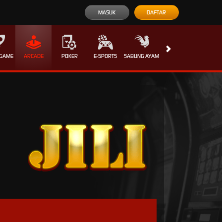
MASUK
DAFTAR
 GAME
ARCADE
POKER
E-SPORTS
SABUNG AYAM
PROMOSI