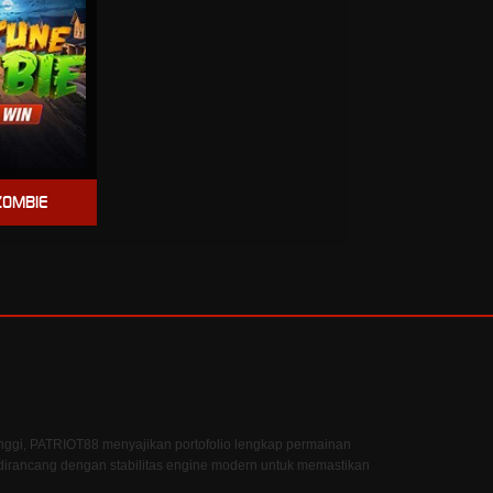
ZOMBIE
 tinggi, PATRIOT88 menyajikan portofolio lengkap permainan
i dirancang dengan stabilitas engine modern untuk memastikan