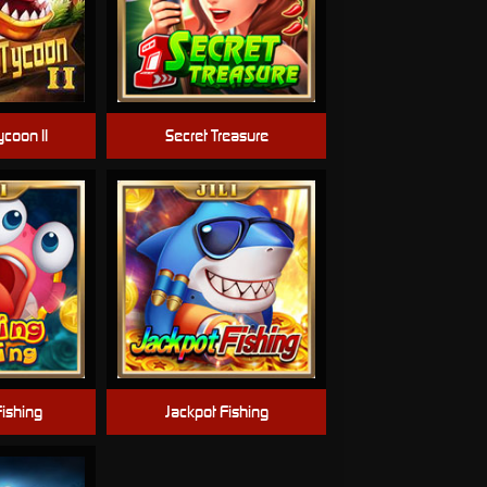
ycoon II
Secret Treasure
ishing
Jackpot Fishing