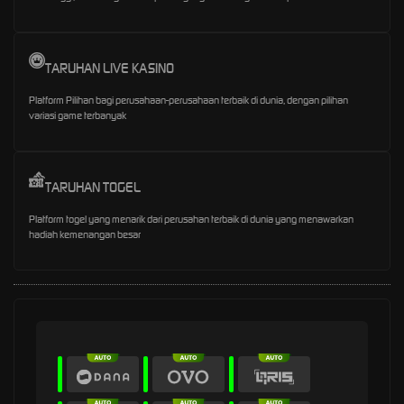
TARUHAN LIVE KASINO
Platform Pilihan bagi perusahaan-perusahaan terbaik di dunia, dengan pilihan
variasi game terbanyak
TARUHAN TOGEL
Platform togel yang menarik dari perusahan terbaik di dunia yang menawarkan
hadiah kemenangan besar