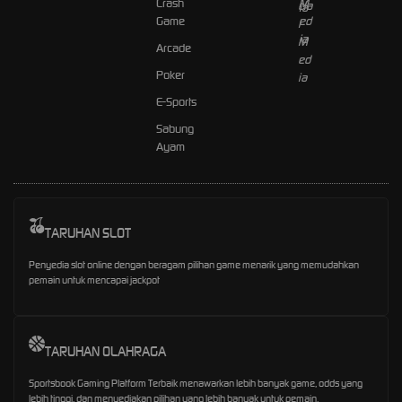
Crash
Game
Arcade
Poker
E-Sports
Sabung
Ayam
TARUHAN SLOT
Penyedia slot online dengan beragam pilihan game menarik yang memudahkan
pemain untuk mencapai jackpot
TARUHAN OLAHRAGA
Sportsbook Gaming Platform Terbaik menawarkan lebih banyak game, odds yang
lebih tinggi, dan menyediakan pilihan yang lebih banyak untuk pemain.