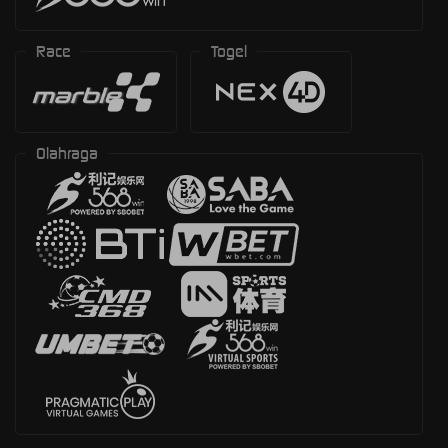
Race
Togel
Olahraga