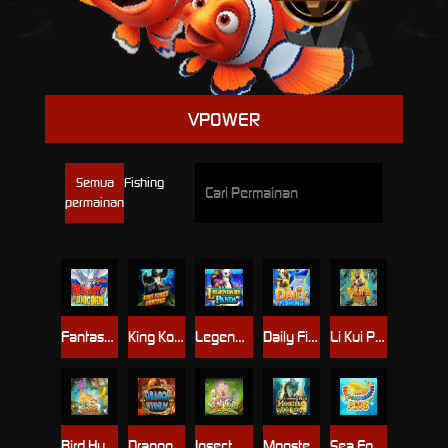
VPOWER
Semua
Fishing
permainan
Fantasy Unicorn
King Kong’s Rampage
Legendary Panda
Daily Fishing
Li Kui Pi Yu
Bird Hunter
Dragon Storm
Insect Paradise
Monster Awaken plus
Sea Food Paradise II Plus