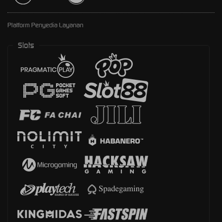
Platform Penyedia Layanan
Slots