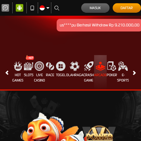
MASUK
DAFTAR
us****pu Berhasil Withdraw Rp 9.210.000,00
HOT
SLOTS
LIVE
RACE
TOGEL
OLAHRAGA
CRASH
ARCADE
POKER
E-
SABUN
GAMES
CASINO
GAME
SPORTS
AYAM