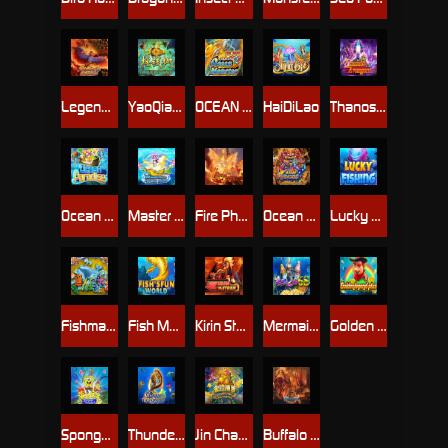
Legend of the phoenix
YaoQianShu
OCEAN MONSTER 2
HaiDiLao
Thanos Avengers
Ocean Paradise
Master Of The Deep
Fire Phoenix
Ocean King 3
Lucky Fishing
Fishman Wharf
Fish Music World
Kirin Storm
Mermaids-6s
Golden Legend Plus
Spongebob
Thunder Dragon
Jin Chan Bu Yu
Buffalo thunder